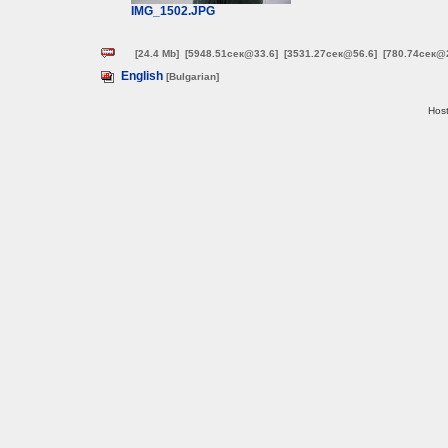
IMG_1502.JPG
[24.4 Mb]
[5948.51сек@33.6]
[3531.27сек@56.6]
[780.74сек@
English
[Bulgarian]
Host