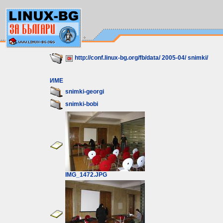
http://conf.linux-bg.org/fb/data/
2005-04/
snimki/
ИМЕ
snimki-georgi
snimki-bobi
IMG_1472.JPG